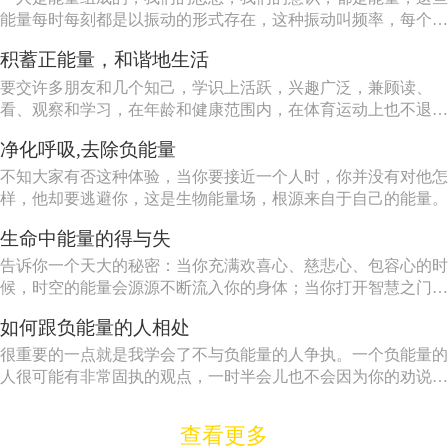
能量每时每刻都是以振动的形式存在，这种振动叫频率，每个人
都会吸引和自己相同或相近的振动频率。 贫穷和匮乏振动频
积蓄正能量，和谐地生活
率比较低，如果您现在有负债而又自卑，那您一定会吸引贫穷和
匮乏的频率，想要解决这一问题，唯一的方法是：保持身体健
要交许多朋友和几个知己，学识上活跃，兴趣广泛，兼顾读、
康、...
看、观察和学习，在年龄和健康范围内，在体育运动上也不退
缩。
净化呼吸,去除负能量
不知大家有否这种体验，当你要接近一个人时，你并没有对他怎
样，他却要逃避你，这是生物能量场，根源来自于自己的能量。
生命中能量的得与失
告诉你一个天大的秘密：当你充满欢喜心、慈悲心、包容心的时
候，时空的能量会源源不断流入你的身体；当你打开智慧之门，
法喜充满的时候，你获得的能量将超乎你的想象。
如何跟负能量的人相处
很重要的一点就是我学会了不与负能量的人争执。一个负能量的
人很可能有非常固执的观点，一时半会儿也不会因为你的劝说而
改变的。无论你说什么，他都会找到10条理由来支持他的观点。
查看更多