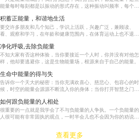
能量每时每刻都是以振动的形式存在，这种振动叫频率，每个人
都会吸引和自己相同或相近的振动频率。 贫穷和匮乏振动频
积蓄正能量，和谐地生活
率比较低，如果您现在有负债而又自卑，那您一定会吸引贫穷和
匮乏的频率，想要解决这一问题，唯一的方法是：保持身体健
要交许多朋友和几个知己，学识上活跃，兴趣广泛，兼顾读、
康、...
看、观察和学习，在年龄和健康范围内，在体育运动上也不退
缩。
净化呼吸,去除负能量
不知大家有否这种体验，当你要接近一个人时，你并没有对他怎
样，他却要逃避你，这是生物能量场，根源来自于自己的能量。
生命中能量的得与失
告诉你一个天大的秘密：当你充满欢喜心、慈悲心、包容心的时
候，时空的能量会源源不断流入你的身体；当你打开智慧之门，
法喜充满的时候，你获得的能量将超乎你的想象。
如何跟负能量的人相处
很重要的一点就是我学会了不与负能量的人争执。一个负能量的
人很可能有非常固执的观点，一时半会儿也不会因为你的劝说而
改变的。无论你说什么，他都会找到10条理由来支持他的观点。
查看更多