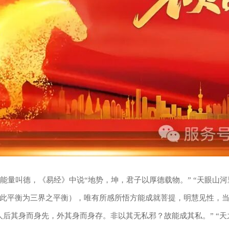
人把能量叫德，《易经》中说“地势，坤，君子以厚德载物。” “天眼
此平衡为三界之平衡），唯有所感所悟方能成就菩提，明慧见性，
后其身而身先，外其身而身存。非以其无私邪？故能成其私。” “天之