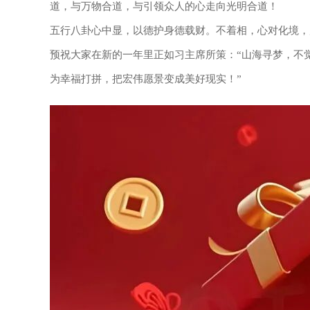
道，与万物合道，与引领众人的心走向光明合道！
五行八卦心中显，以德护身德载财。不着相，心对化境，
预祝大家在新的一年里正如习主席所策：“山海寻梦，不
为幸福打拼，把宏伟愿景变成美好现实！”