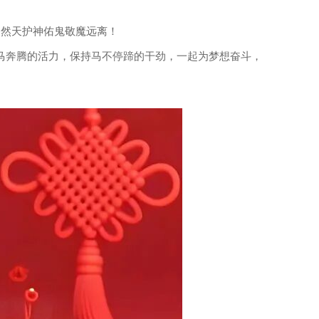
自然天护神佑鬼敬魔远离！
马奔腾的活力，保持马不停蹄的干劲，一起为梦想奋斗，