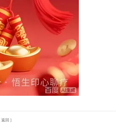
[
返回
]