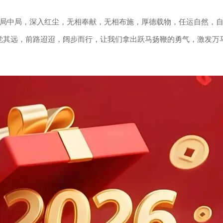
局中局，深入红尘，无相奉献，无相布施，厚德载物，任运自然，
觉其远，前路迢迢，阔步而行，让我们拿出跃马扬鞭的勇气，激发万