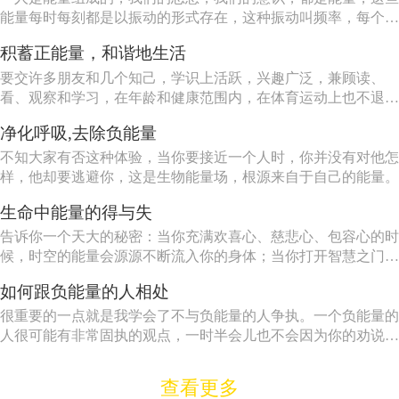
能量每时每刻都是以振动的形式存在，这种振动叫频率，每个人
都会吸引和自己相同或相近的振动频率。 贫穷和匮乏振动频
积蓄正能量，和谐地生活
率比较低，如果您现在有负债而又自卑，那您一定会吸引贫穷和
匮乏的频率，想要解决这一问题，唯一的方法是：保持身体健
要交许多朋友和几个知己，学识上活跃，兴趣广泛，兼顾读、
康、...
看、观察和学习，在年龄和健康范围内，在体育运动上也不退
缩。
净化呼吸,去除负能量
不知大家有否这种体验，当你要接近一个人时，你并没有对他怎
样，他却要逃避你，这是生物能量场，根源来自于自己的能量。
生命中能量的得与失
告诉你一个天大的秘密：当你充满欢喜心、慈悲心、包容心的时
候，时空的能量会源源不断流入你的身体；当你打开智慧之门，
法喜充满的时候，你获得的能量将超乎你的想象。
如何跟负能量的人相处
很重要的一点就是我学会了不与负能量的人争执。一个负能量的
人很可能有非常固执的观点，一时半会儿也不会因为你的劝说而
改变的。无论你说什么，他都会找到10条理由来支持他的观点。
查看更多