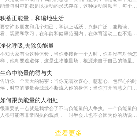
能量每时每刻都是以振动的形式存在，这种振动叫频率，每个人
都会吸引和自己相同或相近的振动频率。 贫穷和匮乏振动频
积蓄正能量，和谐地生活
率比较低，如果您现在有负债而又自卑，那您一定会吸引贫穷和
匮乏的频率，想要解决这一问题，唯一的方法是：保持身体健
要交许多朋友和几个知己，学识上活跃，兴趣广泛，兼顾读、
康、...
看、观察和学习，在年龄和健康范围内，在体育运动上也不退
缩。
净化呼吸,去除负能量
不知大家有否这种体验，当你要接近一个人时，你并没有对他怎
样，他却要逃避你，这是生物能量场，根源来自于自己的能量。
生命中能量的得与失
告诉你一个天大的秘密：当你充满欢喜心、慈悲心、包容心的时
候，时空的能量会源源不断流入你的身体；当你打开智慧之门，
法喜充满的时候，你获得的能量将超乎你的想象。
如何跟负能量的人相处
很重要的一点就是我学会了不与负能量的人争执。一个负能量的
人很可能有非常固执的观点，一时半会儿也不会因为你的劝说而
改变的。无论你说什么，他都会找到10条理由来支持他的观点。
查看更多