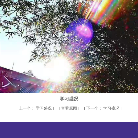
学习盛况
[
上一个：
学习盛况
] [
查看原图
] [
下一个：
学习盛况
]