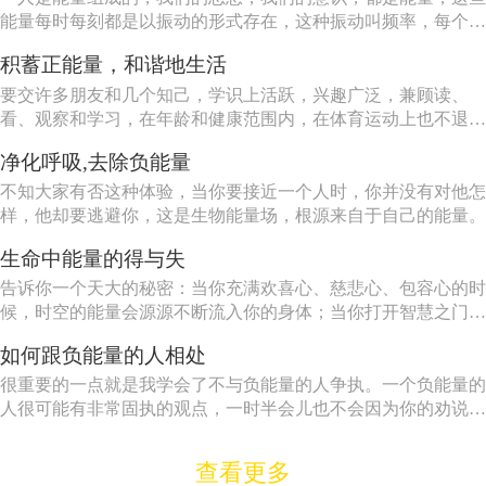
能量每时每刻都是以振动的形式存在，这种振动叫频率，每个人
都会吸引和自己相同或相近的振动频率。 贫穷和匮乏振动频
积蓄正能量，和谐地生活
率比较低，如果您现在有负债而又自卑，那您一定会吸引贫穷和
匮乏的频率，想要解决这一问题，唯一的方法是：保持身体健
要交许多朋友和几个知己，学识上活跃，兴趣广泛，兼顾读、
康、...
看、观察和学习，在年龄和健康范围内，在体育运动上也不退
缩。
净化呼吸,去除负能量
不知大家有否这种体验，当你要接近一个人时，你并没有对他怎
样，他却要逃避你，这是生物能量场，根源来自于自己的能量。
生命中能量的得与失
告诉你一个天大的秘密：当你充满欢喜心、慈悲心、包容心的时
候，时空的能量会源源不断流入你的身体；当你打开智慧之门，
法喜充满的时候，你获得的能量将超乎你的想象。
如何跟负能量的人相处
很重要的一点就是我学会了不与负能量的人争执。一个负能量的
人很可能有非常固执的观点，一时半会儿也不会因为你的劝说而
改变的。无论你说什么，他都会找到10条理由来支持他的观点。
查看更多